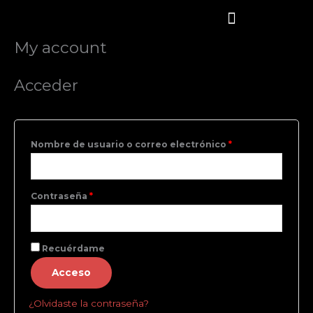
Ir
al
contenido
My account
Obligatorio
Obligatorio
SOBRE NOSOTROS
NUESTRA CARTA
COMIDA A DOMICILIO
DÓNDE ESTAMOS
Acceder
Nombre de usuario o correo electrónico
*
Contraseña
*
Recuérdame
Acceso
¿Olvidaste la contraseña?