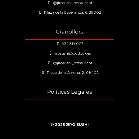
@jirosushi_restaurant
Plaza de la Esperanza, 6, 39002
Granollers
932 319 077
jirosushi@outlook.es
@jirosushi_restaurant
Plaça de la Corona, 2, 08402
Políticas Legales
© 2025 JIRŌ SUSHI