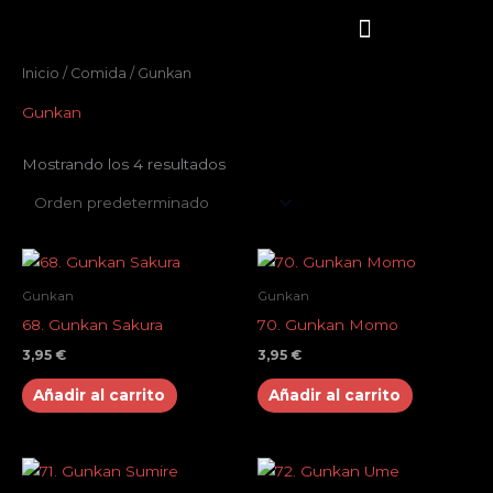
Ir
al
contenido
Inicio
/
Comida
/ Gunkan
SOBRE NOSOTROS
NUESTRA CARTA
COMIDA A DOMICILIO
DÓNDE ESTAMOS
Gunkan
Mostrando los 4 resultados
Gunkan
Gunkan
68. Gunkan Sakura
70. Gunkan Momo
3,95
€
3,95
€
Añadir al carrito
Añadir al carrito