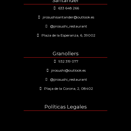
Santander
633 648 266
jirosushisantander@outlook.es
@jirosushi_restaurant
Plaza de la Esperanza, 6, 39002
Granollers
932 319 077
jirosushi@outlook.es
@jirosushi_restaurant
Plaça de la Corona, 2, 08402
Políticas Legales