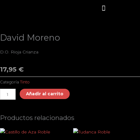
Ir
al
contenido
SOBRE NOSOTROS
NUESTRA CARTA
COMIDA A DOMICILIO
DÓNDE ESTAMOS
David Moreno
D.O. Rioja Crianza
17,95
€
Categoría
Tinto
David
Añadir al carrito
Moreno
cantidad
Productos relacionados