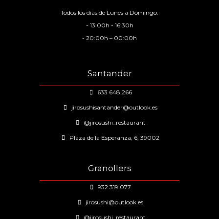
Todos los días de Lunes a Domingo:
- 13:00h - 16:30h
- 20:00h – 00:00h
Santander
633 648 266
jirosushisantander@outlook.es
@jirosushi_restaurant
Plaza de la Esperanza, 6, 39002
Granollers
932 319 077
jirosushi@outlook.es
@jirosushi_restaurant