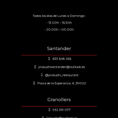
Todos los días de Lunes a Domingo:
- 13:00h - 16:30h
- 20:00h – 00:00h
Santander
633 648 266
jirosushisantander@outlook.es
@jirosushi_restaurant
Plaza de la Esperanza, 6, 39002
Granollers
932 319 077
jirosushi@outlook.es