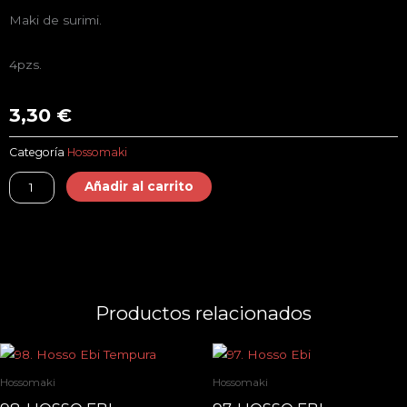
Maki de surimi.
4pzs.
3,30
€
Categoría
Hossomaki
96.
Añadir al carrito
Hosso
Surimi
cantidad
Productos relacionados
Hossomaki
Hossomaki