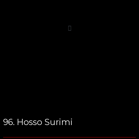
Ir
al
contenido
96. Hosso Surimi