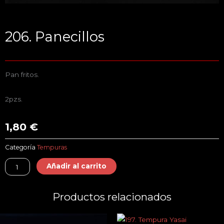
206. Panecillos
Pan fritos.
2pzs.
1,80
€
Categoría
Tempuras
206.
Añadir al carrito
Panecillos
cantidad
Productos relacionados