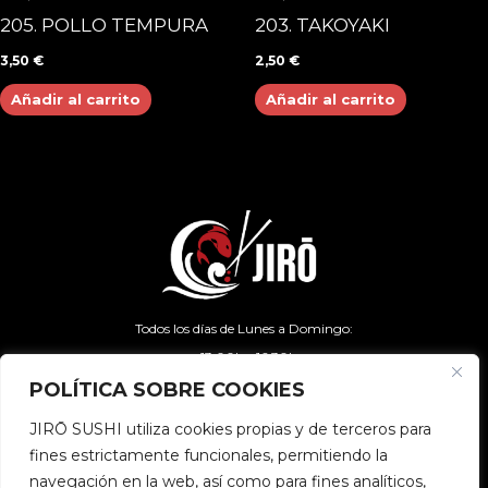
205. POLLO TEMPURA
203. TAKOYAKI
3,50
€
2,50
€
Añadir al carrito
Añadir al carrito
Todos los días de Lunes a Domingo:
- 13:00h - 16:30h
- 20:00h – 00:00h
POLÍTICA SOBRE COOKIES
JIRŌ SUSHI utiliza cookies propias y de terceros para
fines estrictamente funcionales, permitiendo la
Santander
navegación en la web, así como para fines analíticos,