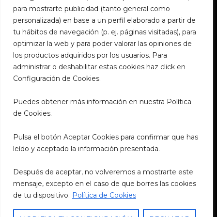
para mostrarte publicidad (tanto general como
633 648 266
personalizada) en base a un perfil elaborado a partir de
jirosushisantander@outlook.es
tu hábitos de navegación (p. ej. páginas visitadas), para
@jirosushi_restaurant
optimizar la web y para poder valorar las opiniones de
Plaza de la Esperanza, 6, 39002
los productos adquiridos por los usuarios. Para
administrar o deshabilitar estas cookies haz click en
Configuración de Cookies.
Granollers
Puedes obtener más información en nuestra Política
932 319 077
de Cookies.
jirosushi@outlook.es
@jirosushi_restaurant
Pulsa el botón Aceptar Cookies para confirmar que has
Plaça de la Corona, 2, 08402
leído y aceptado la información presentada.
Después de aceptar, no volveremos a mostrarte este
Políticas Legales
mensaje, excepto en el caso de que borres las cookies
de tu dispositivo.
Política de Cookies