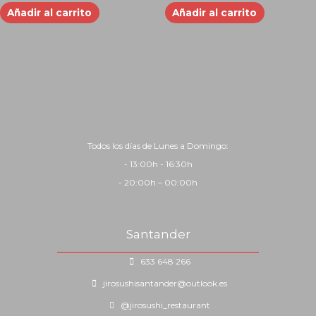
Añadir al carrito
Añadir al carrito
Todos los días de Lunes a Domingo:
- 13:00h - 16:30h
- 20:00h – 00:00h
Santander
633 648 266
jirosushisantander@outlook.es
@jirosushi_restaurant