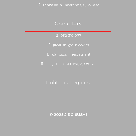
Plaza de la Esperanza, 6, 39002
Granollers
932 319 077
jirosushi@outlook.es
@jirosushi_restaurant
Plaça de la Corona, 2, 08402
Políticas Legales
© 2025 JIRŌ SUSHI