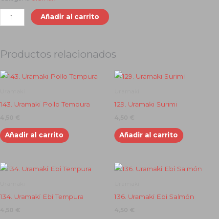
130.
Añadir al carrito
Uramaki
Philadelphia
cantidad
Productos relacionados
Uramaki
Uramaki
143. Uramaki Pollo Tempura
129. Uramaki Surimi
4,50
€
4,50
€
Añadir al carrito
Añadir al carrito
Uramaki
Uramaki
134. Uramaki Ebi Tempura
136. Uramaki Ebi Salmón
4,50
€
4,50
€