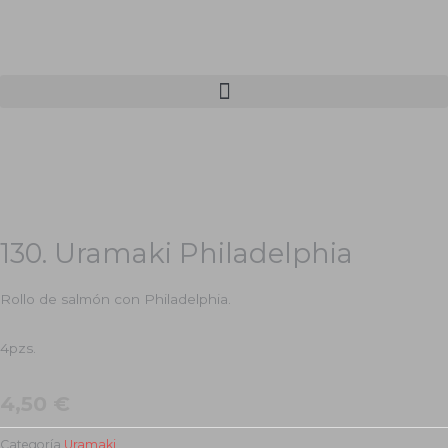
Ir
al
contenido
130. Uramaki Philadelphia
Rollo de salmón con Philadelphia.
4pzs.
4,50
€
Categoría
Uramaki