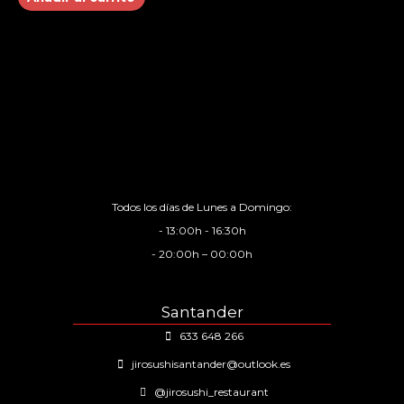
Todos los días de Lunes a Domingo:
- 13:00h - 16:30h
- 20:00h – 00:00h
Santander
633 648 266
jirosushisantander@outlook.es
@jirosushi_restaurant