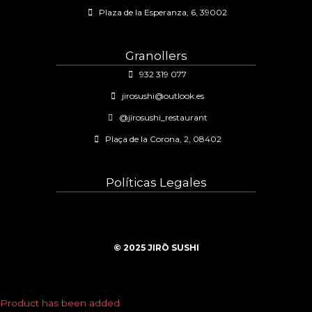
Plaza de la Esperanza, 6, 39002
Granollers
932 319 077
jirosushi@outlook.es
@jirosushi_restaurant
Plaça de la Corona, 2, 08402
Políticas Legales
© 2025 JIRŌ SUSHI
Product has been added