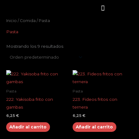
Ir
al
contenido
Inicio
/
Comida
/ Pasta
SOBRE NOSOTROS
NUESTRA CARTA
COMIDA A DOMICILIO
DÓNDE ESTAMOS
Pasta
Mostrando los 9 resultados
Pasta
Pasta
222. Yakisoba frito con
223. Fideos fritos con
gambas
ternera
6,25
€
6,25
€
Añadir al carrito
Añadir al carrito