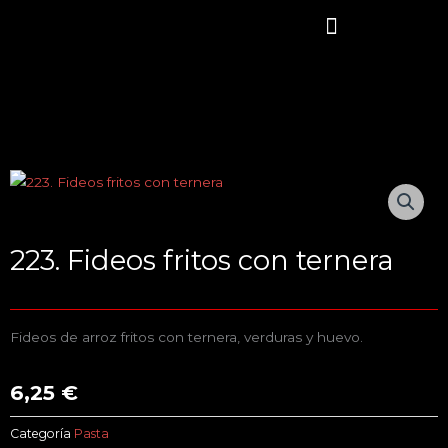
Ir
al
contenido
SOBRE NOSOTROS
NUESTRA CARTA
COMIDA A DOMICILIO
DÓNDE ESTAMOS
223. Fideos fritos con ternera
Fideos de arroz fritos con ternera, verduras y huevo.
6,25
€
Categoría
Pasta