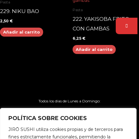
Pasta
Pasta
229. NIKU BAO
222. YAKISOBA FRITO
2,50
€
CON GAMBAS
Añadir al carrito
6,25
€
Añadir al carrito
Todos los días de Lunes a Domingo:
- 13:00h - 16:30h
POLÍTICA SOBRE COOKIES
- 20:00h – 00:00h
JIRŌ SUSHI utiliza cookies propias y de terceros para
fines estrictamente funcionales, permitiendo la