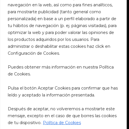
Santander
navegación en la web, así como para fines analíticos,
para mostrarte publicidad (tanto general como
633 648 266
personalizada) en base a un perfil elaborado a partir de
jirosushisantander@outlook.es
tu hábitos de navegación (p. ej. páginas visitadas), para
@jirosushi_restaurant
optimizar la web y para poder valorar las opiniones de
Plaza de la Esperanza, 6, 39002
los productos adquiridos por los usuarios. Para
administrar o deshabilitar estas cookies haz click en
Configuración de Cookies.
Granollers
Puedes obtener más información en nuestra Política
932 319 077
de Cookies.
jirosushi@outlook.es
@jirosushi_restaurant
Pulsa el botón Aceptar Cookies para confirmar que has
Plaça de la Corona, 2, 08402
leído y aceptado la información presentada.
Después de aceptar, no volveremos a mostrarte este
Políticas Legales
mensaje, excepto en el caso de que borres las cookies
de tu dispositivo.
Política de Cookies