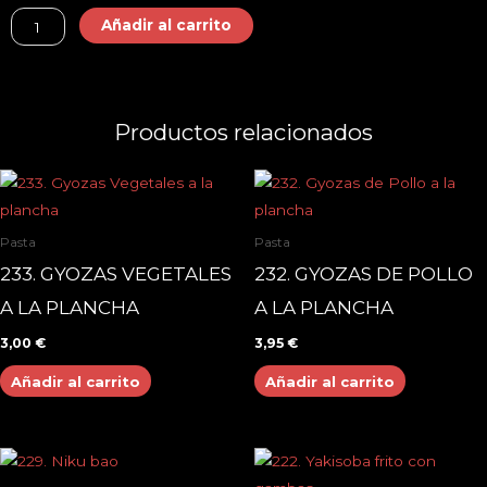
223.
Añadir al carrito
Fideos
fritos
con
Productos relacionados
ternera
cantidad
Pasta
Pasta
233. GYOZAS VEGETALES
232. GYOZAS DE POLLO
A LA PLANCHA
A LA PLANCHA
3,00
€
3,95
€
Añadir al carrito
Añadir al carrito