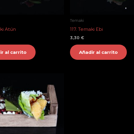
Temaki
ki Atún
117. Temaki Ebi
3,30
€
r al carrito
Añadir al carrito