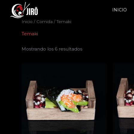
Ir
INICIO
al
contenido
Inicio
/
Comida
/ Temaki
Temaki
Mostrando los 6 resultados