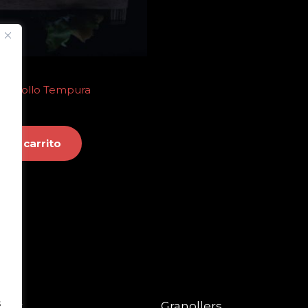
aki Pollo Tempura
r al carrito
s
nder
Granollers