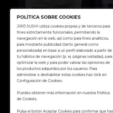
POLÍTICA SOBRE COOKIES
Temaki
Temaki
JIRŌ SUSHI utiliza cookies propias y de terceros para
fines estrictamente funcionales, permitiendo la
119. Temaki Surimi
120. Tem
navegación en la web, así como para fines analíticos,
3,30
€
3,30
€
para mostrarte publicidad (tanto general como
personalizada) en base a un perfil elaborado a partir de
Añadir al carrito
Añadi
tu hábitos de navegación (p. ej. páginas visitadas), para
optimizar la web y para poder valorar las opiniones de
los productos adquiridos por los usuarios. Para
administrar o deshabilitar estas cookies haz click en
Configuración de Cookies.
Puedes obtener más información en nuestra Política
de Cookies.
Pulsa el botón Aceptar Cookies para confirmar que ha
Santa