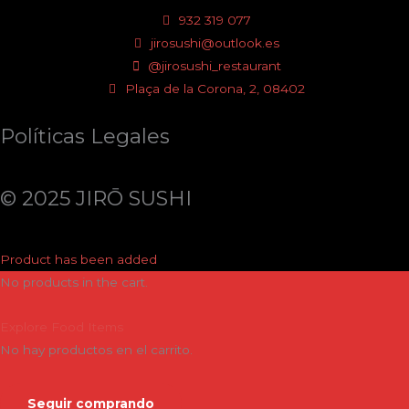
932 319 077
jirosushi@outlook.es
@jirosushi_restaurant
Plaça de la Corona, 2, 08402
Políticas Legales
© 2025 JIRŌ SUSHI
Product has been added
No products in the cart.
Explore Food Items
No hay productos en el carrito.
Seguir comprando