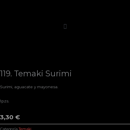
Ir
al
contenido
119. Temaki Surimi
Surimi, aguacate y mayonesa.
1pzs.
3,30
€
Categoría
Temaki