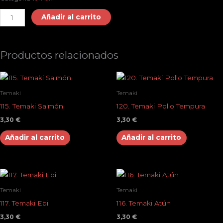
119.
Añadir al carrito
Temaki
Surimi
cantidad
Productos relacionados
Temaki
Temaki
115. Temaki Salmón
120. Temaki Pollo Tempura
3,30
€
3,30
€
Añadir al carrito
Añadir al carrito
Temaki
Temaki
117. Temaki Ebi
116. Temaki Atún
3,30
€
3,30
€