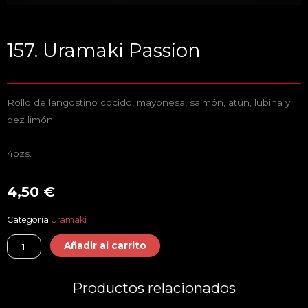
157. Uramaki Passion
Rollo de langostino cocido, mayonesa, salmón, atún, lubina y
pez limón.
4pzs.
4,50
€
Categoría
Uramaki
157.
Añadir al carrito
Uramaki
Passion
Productos relacionados
cantidad