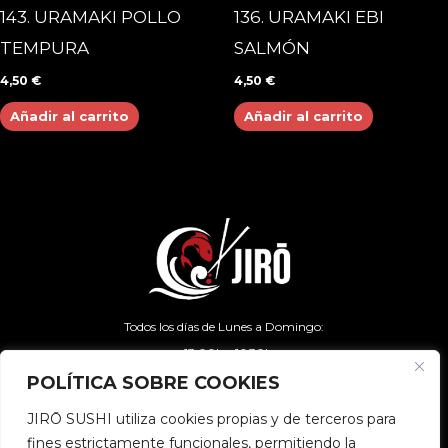
143. URAMAKI POLLO
136. URAMAKI EBI
TEMPURA
SALMÓN
4,50
€
4,50
€
Añadir al carrito
Añadir al carrito
Todos los días de Lunes a Domingo:
- 13:00h - 16:30h
- 20:00h – 00:00h
POLÍTICA SOBRE COOKIES
JIRŌ SUSHI utiliza cookies propias y de terceros para
fines estrictamente funcionales, permitiendo la