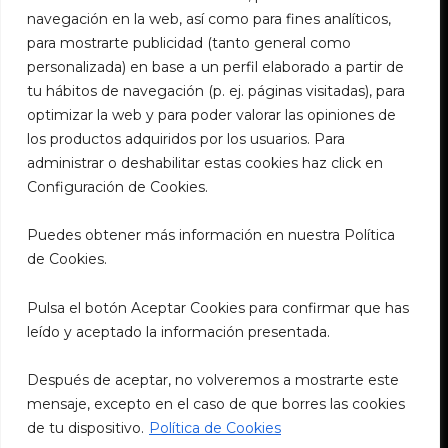
Santander
navegación en la web, así como para fines analíticos,
para mostrarte publicidad (tanto general como
633 648 266
personalizada) en base a un perfil elaborado a partir de
jirosushisantander@outlook.es
tu hábitos de navegación (p. ej. páginas visitadas), para
@jirosushi_restaurant
optimizar la web y para poder valorar las opiniones de
Plaza de la Esperanza, 6, 39002
los productos adquiridos por los usuarios. Para
administrar o deshabilitar estas cookies haz click en
Configuración de Cookies.
Granollers
Puedes obtener más información en nuestra Política
932 319 077
de Cookies.
jirosushi@outlook.es
@jirosushi_restaurant
Pulsa el botón Aceptar Cookies para confirmar que has
Plaça de la Corona, 2, 08402
leído y aceptado la información presentada.
Después de aceptar, no volveremos a mostrarte este
Políticas Legales
mensaje, excepto en el caso de que borres las cookies
de tu dispositivo.
Política de Cookies